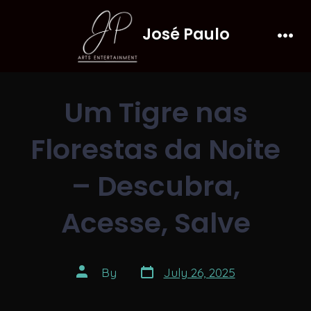
Skip
José Paulo
to
Men
content
Um Tigre nas
Florestas da Noite
– Descubra,
Acesse, Salve
Post
Post
By
July 26, 2025
date
author