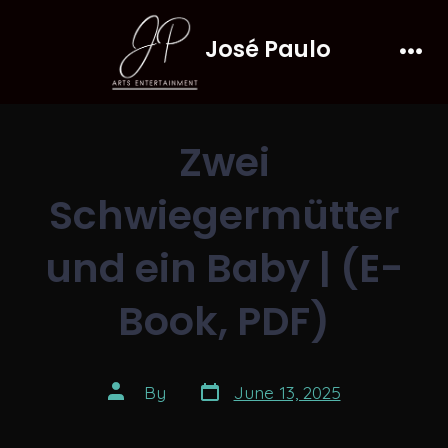
Skip
José Paulo
to
Men
content
Zwei
Schwiegermütter
und ein Baby | (E-
Book, PDF)
Post
Post
By
June 13, 2025
date
author